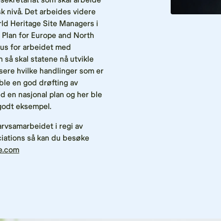
isk nivå. Det arbeides videre
ld Heritage Site Managers i
 Plan for Europe and North
tus for arbeidet med
n så skal statene nå utvikle
isere hvilke handlinger som er
 ble en god drøfting av
d en nasjonal plan og her ble
 godt eksempel.
rvsamarbeidet i regi av
iations så kan du besøke
e.com