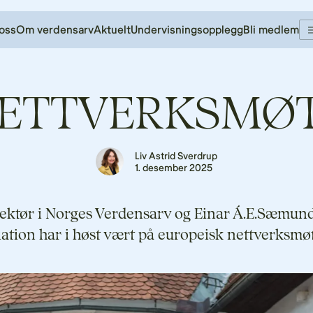
oss
Om verdensarv
Aktuelt
Undervisningsopplegg
Bli medlem
ETTVERKSMØT
Liv Astrid Sverdrup
1. desember 2025
rektør i Norges Verdensarv og Einar Á.E.Sæmund
tion har i høst vært på europeisk nettverksmøte