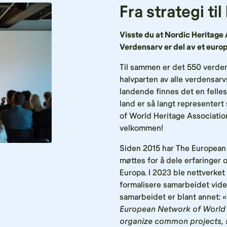
Fra strategi ti
Visste du at Nordic Heritage
Verdensarv er del av et euro
Til sammen er det 550 verdens
halvparten av alle verdensarv
landende finnes det en felle
land er så langt represente
of World Heritage Associati
velkommen!
Siden 2015 har The European
møttes for å dele erfaringer 
Europa. I 2023 ble nettverket
formalisere samarbeidet vider
samarbeidet er blant annet:
«
European Network of World 
organize common projects, s