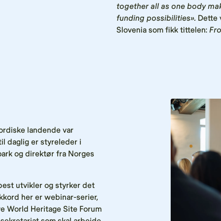
together all as one body ma
funding possibilities».
Dette v
Slovenia som fikk tittelen:
Fro
ordiske landende var
 daglig er styreleder i
ark og direktør fra Norges
best utvikler og styrker det
kord her er webinar-serier,
ye World Heritage Site Forum
-sekretariat som skal arbeide