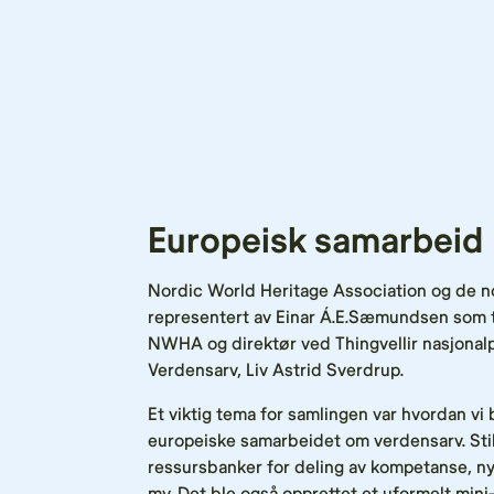
Europeisk samarbeid
Nordic World Heritage Association og de n
representert av Einar Á.E.Sæmundsen som til
NWHA og direktør ved Thingvellir nasjonalp
Verdensarv, Liv Astrid Sverdrup.
Et viktig tema for samlingen var hvordan vi 
europeiske samarbeidet om verdensarv. Stik
ressursbanker for deling av kompetanse, n
mv. Det ble også opprettet et uformelt mini