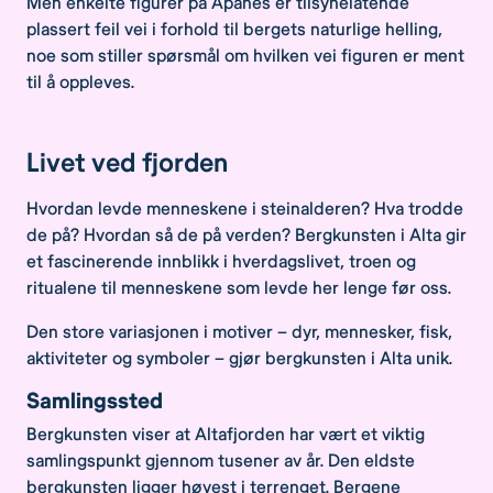
Men enkelte figurer på Apanes er tilsynelatende
plassert feil vei i forhold til bergets naturlige helling,
noe som stiller spørsmål om hvilken vei figuren er ment
til å oppleves.
Livet ved fjorden
Hvordan levde menneskene i steinalderen? Hva trodde
de på? Hvordan så de på verden? Bergkunsten i Alta gir
et fascinerende innblikk i hverdagslivet, troen og
ritualene til menneskene som levde her lenge før oss.
Den store variasjonen i motiver – dyr, mennesker, fisk,
aktiviteter og symboler – gjør bergkunsten i Alta unik.
Samlingssted
Bergkunsten viser at Altafjorden har vært et viktig
samlingspunkt gjennom tusener av år. Den eldste
bergkunsten ligger høyest i terrenget. Bergene