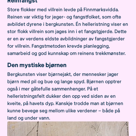
Reinfangst
Store flokker med villrein levde på Finnmarksvidda.
Reinen var viktig for jeger- og fangstfolket, som ofte
avbildet dyrene i bergkunsten. Én helleristning viser en
stor flokk villrein som jages inn i et fangstgjerde. Dette
er en av verdens eldste avbildninger av fangstgjerder
for villrein. Fangstmetoden krevde planlegging,
samarbeid og god kunnskap om reinens trekkmønster.
Den mystiske bjørnen
Bergkunsten viser bjørnejakt, der mennesker jager
bjørn med pil og bue og lange spyd. Bjørnen opptrer
også i mer gåtefulle sammenhenger. På et
helleristningsfelt dukker den opp ved siden av en
kveite, på havets dyp. Kanskje trodde man at bjørnen
kunne bevege seg mellom ulike verdener – både på
land og under vann.