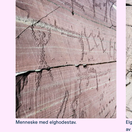
Menneske med elghodestav.
El
av 