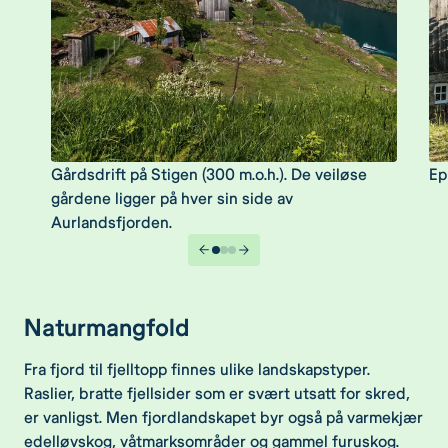
Gårdsdrift på Stigen (300 m.o.h.). De veiløse
Ep
gårdene ligger på hver sin side av
Aurlandsfjorden.
Naturmangfold
Fra fjord til fjelltopp finnes ulike landskapstyper.
Raslier, bratte fjellsider som er svært utsatt for skred,
er vanligst. Men fjordlandskapet byr også på varmekjær
edelløvskog, våtmarksområder og gammel furuskog.