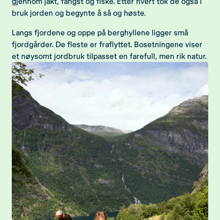
gjennom jakt, fangst og fiske. Etter hvert tok de også i
bruk jorden og begynte å så og høste.
Langs fjordene og oppe på berghyllene ligger små
fjordgårder. De fleste er fraflyttet. Bosetningene viser
et nøysomt jordbruk tilpasset en farefull, men rik natur.