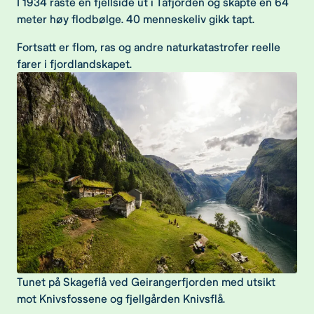
I 1934 raste en fjellside ut i Tafjorden og skapte en 64
meter høy flodbølge. 40 menneskeliv gikk tapt.
Fortsatt er flom, ras og andre naturkatastrofer reelle
farer i fjordlandskapet.
Tunet på Skageflå ved Geirangerfjorden med utsikt
mot Knivsfossene og fjellgården Knivsflå.