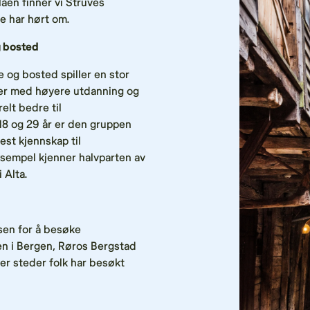
laen finner vi Struves
e har hørt om.
g bosted
 og bosted spiller en stor
oner med høyere utdanning og
elt bedre til
8 og 29 år er den gruppen
est kjennskap til
ksempel kjenner halvparten av
 Alta.
ssen for å besøke
n i Bergen, Røros Bergstad
er steder folk har besøkt