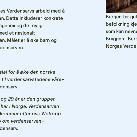
ges Verdensarvs arbeid med å
Bergen tar gul
n. Dette inkluderer konkrete
befolkning kj
ngene» og det nylig
som kan nevne
med et nasjonalt
Bryggen i Berg
n. Målet er å øke barn og
Norges Verde
densarven.
nsial for å øke den norske
 til verdensarvstedene våre»
rdensarv.
 og 29 år er den gruppen
 har i Norge.
Verdensarven
 kommer etter oss. Nettopp
ap om verdensarven».
rdensarv.