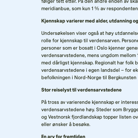
følger tett etter. På den andre enden av ska
meridianbue, som kun 1 % av respondenten
Kjennskap varierer med alder, utdanning o
Undersøkelsen viser også at høy utdannelse
rolle for kjennskap til verdensarven. Pers
personer som er bosatt i Oslo kjenner gener
verdensarvstedene, mens ungdom mellom 1
med dårligst kjennskap. Regionalt har folk b
verdensarvstedene i egen landsdel – for e
befolkningen i Nord-Norge til Bergkunsten i
Stor reiselyst til verdensarvstedene
På tross av varierende kjennskap er intere
verdensarvstedene høy. Steder som Brygge
og Vestnorsk fjordlandskap topper listen ov
eller ønsker å besøke.
En arv for fremtiden