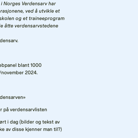
i i Norges Verdensarv har
asjonene, ved å utvikle et
skolen og et traineeprogram
de åtte verdensarvstedene
rdensarv.
ebpanel blant 1000
r/november 2024.
rdensarven»
er på verdensarvlisten
rt i dag (bilder og tekst av
ke av disse kjenner man til?)