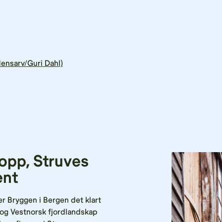
densarv/Guri Dahl)
opp, Struves
ent
r Bryggen i Bergen det klart
 og Vestnorsk fjordlandskap