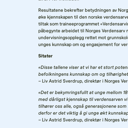
Resultatene bekrefter betydningen av Nor
øke kjennskapen til den norske verdensarve
tiltak som traineeprogrammet «Verdensarvi
påbegynte arbeidet til Norges Verdensarv 
undervisningsopplegg rettet mot grunnskole
unges kunnskap om og engasjement for ver
Sitater
«Disse tallene viser at vi har et stort pote
befolkningens kunnskap om og tilhørighet
–
Liv Astrid Sverdrup, direktør i Norges Ve
«Det er bekymringsfullt at unge mellom 18
med dårligst kjennskap til verdensarven vi
tilhører oss alle, også generasjonene som
derfor er det viktig å gi unge økt kunnsk
–
Liv Astrid Sverdrup, direktør i Norges Ve