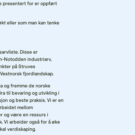
e presentert for er oppført
kt eller som man kan tenke
rvliste. Disse er
an-Notodden industriarv,
nkter på Struves
Vestnorsk fjordlandskap.
eta og fremme de norske
 til bevaring og utvikling i
 og beste praksis. Vi er en
rbeidet mellom
r og være en ressurs i
k. Vi arbeider også for å øke
kal verdiskaping.