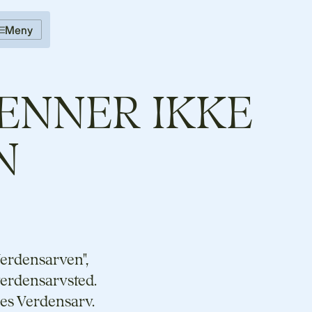
Meny
ENNER IKKE
N
Verdensarven",
verdensarvsted.
ges Verdensarv.