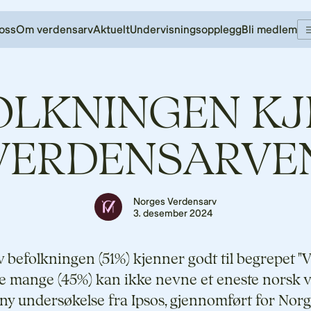
oss
Om verdensarv
Aktuelt
Undervisningsopplegg
Bli medlem
OLKNINGEN KJ
VERDENSARVE
Norges Verdensarv
3. desember 2024
 befolkningen (51%) kjenner godt til begrepet "
e mange (45%) kan ikke nevne et eneste norsk 
 ny undersøkelse fra Ipsos, gjennomført for Nor