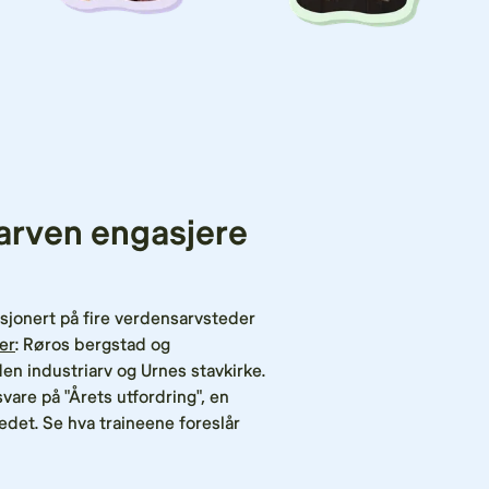
arven engasjere
sjonert på fire verdensarvsteder
er
: Røros bergstad og
 industriarv og Urnes stavkirke.
svare på "Årets utfordring", en
edet. Se hva traineene foreslår