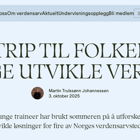
oss
Om verdensarv
Aktuelt
Undervisningsopplegg
Bli medlem
TRIP TIL FOLK
NGE UTVIKLE V
Martin Trulssønn Johannessen
3. oktober 2025
unge traineer har brukt sommeren på å utforsk
vikle løsninger for fire av Norges verdensarvsted