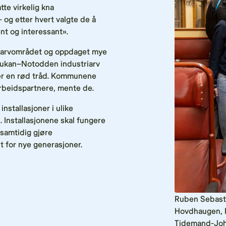
te virkelig kna
– og etter hvert valgte de å
nt og interessant».
ensarvområdet og oppdaget mye
Rjukan–Notodden industriarv
ler en rød tråd. Kommunene
beidspartnere, mente de.
stallasjoner i ulike
 Installasjonene skal fungere
samtidig gjøre
nt for nye generasjoner.
Ruben Sebasti
Hovdhaugen, M
Tidemand-Jo