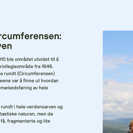
ircumferensen:
ven
10 ble området utvidet til å
ivilegieområde fra 1646.
ne rundt (Circumferensen)
eene var å finne ut hvordan
 markedsføring av hele
et rundt i hele verdensarven og
ntastiske naturen, men de
 få, fragmenterte og lite