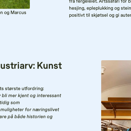
fra fergeleiet. Artssafari fo
hesjing, epleplukking og stei
son og Marcus
positivt til skjøtsel og gi au
striarv: Kunst
ts største utfordring:
bli mer kjent og interessant
tidig som
 muligheter for næringslivet
are på både historien og