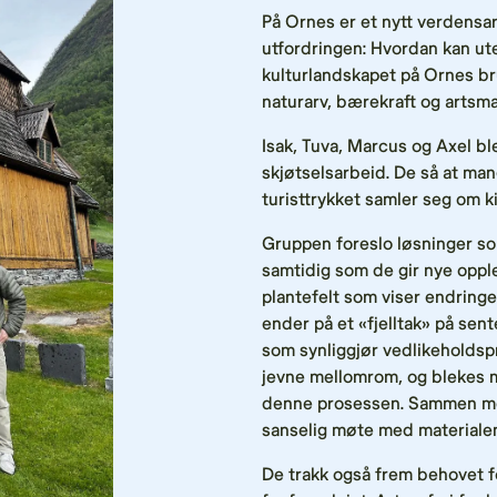
På Ornes er et nytt verdensar
utfordringen: Hvordan kan u
kulturlandskapet på Ornes br
naturarv, bærekraft og artsm
Isak, Tuva, Marcus og Axel b
skjøtselsarbeid. De så at mang
turisttrykket samler seg om k
Gruppen foreslo løsninger so
samtidig som de gir nye opple
plantefelt som viser endringer 
ender på et «fjelltak» på sen
som synliggjør vedlikeholdsp
jevne mellomrom, og blekes 
denne prosessen. Sammen med
sanselig møte med materiale
De trakk også frem behovet for