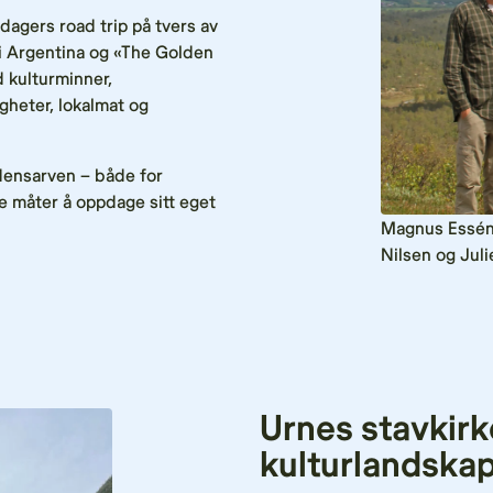
dagers road trip på tvers av
 i Argentina og «The Golden
d kulturminner,
gheter, lokalmat og
rdensarven – både for
e måter å oppdage sitt eget
Magnus Essén,
Nilsen og Juli
Urnes stavkirke
kulturlandska