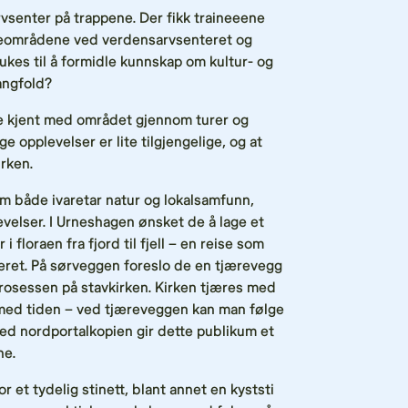
vsenter på trappene. Der fikk traineeene
teområdene ved verdensarvsenteret og
ukes til å formidle kunnskap om kultur- og
angfold?
le kjent med området gjennom turer og
e opplevelser er lite tilgjengelige, og at
irken.
m både ivaretar natur og lokalsamfunn,
velser. I Urneshagen ønsket de å lage et
i floraen fra fjord til fjell – en reise som
teret. På sørveggen foreslo de en tjærevegg
rosessen på stavkirken. Kirken tjæres med
med tiden – ved tjæreveggen kan man følge
 nordportalkopien gir dette publikum et
ne.
 et tydelig stinett, blant annet en kyststi