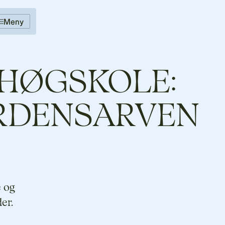
Meny
EHØGSKOLE:
ERDENSARVEN
e og
er.