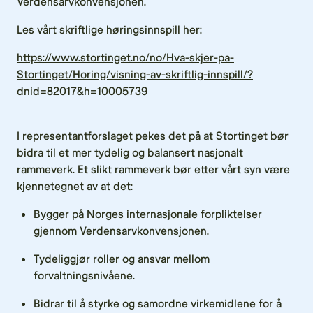
Verdensarvkonvensjonen.
Les vårt skriftlige høringsinnspill her:
https://www.stortinget.no/no/Hva-skjer-pa-
Stortinget/Horing/visning-av-skriftlig-innspill/?
dnid=82017&h=10005739
I representantforslaget pekes det på at Stortinget bør
bidra til et mer tydelig og balansert nasjonalt
rammeverk. Et slikt rammeverk bør etter vårt syn være
kjennetegnet av at det:
Bygger på Norges internasjonale forpliktelser
gjennom Verdensarvkonvensjonen.
Tydeliggjør roller og ansvar mellom
forvaltningsnivåene.
Bidrar til å styrke og samordne virkemidlene for å